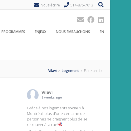
Nous écrire
514-875-7013
ET PROGRAMMES
ENJEUX
NOUS EMBAUCHONS
EN
Vilavi
Logement
Faire un don
>
>
Vilavi
2 weeks ago
Grâce à nos logements sociaux à
Montréal, plus d'une centaine de
personnes ne craignent plus de se
retrouver à la rue!