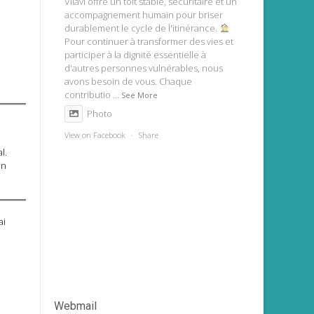
Vilavi offre un toit stable, sécuritaire et un
accompagnement humain pour briser
durablement le cycle de l'itinérance.
Pour continuer à transformer des vies et
participer à la dignité essentielle à
d'autres personnes vulnérables, nous
avons besoin de vous. Chaque
contributio
...
See More
Photo
View on Facebook
·
Share
l.
un
ai
Webmail