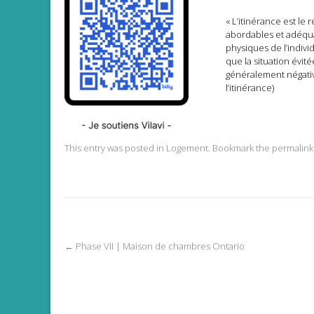
« L’itinérance est le
abordables et adéqua
physiques de l’individ
que la situation évit
généralement négativ
l’itinérance)
This entry was posted in
Logement
. Bookmark the
permalink
Post
←
Phase VII | Maison de chambres Ontario
navigation