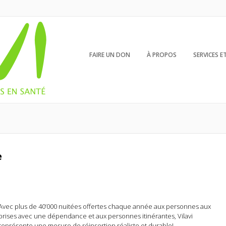
FAIRE UN DON
À PROPOS
SERVICES 
e
Avec plus de 40’000 nuitées offertes chaque année aux personnes aux
prises avec une dépendance et aux personnes itinérantes, Vilavi
représente une mesure de réinsertion réaliste et durable!