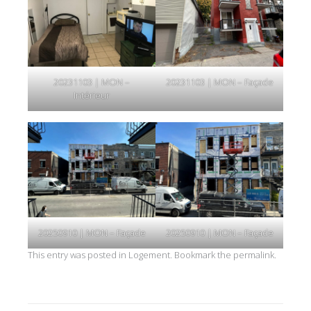
20231103 | MON –
20231103 | MON – Façade
Intérieur
20250910 | MON – Façade
20250910 | MON – Façade
This entry was posted in
Logement
. Bookmark the
permalink
.