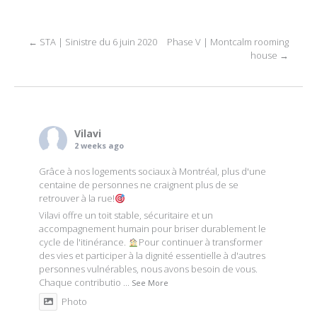
Post
←
STA | Sinistre du 6 juin 2020
Phase V | Montcalm rooming
house
→
navigation
Vilavi
2 weeks ago
Grâce à nos logements sociaux à Montréal, plus d'une
centaine de personnes ne craignent plus de se
retrouver à la rue!
Vilavi offre un toit stable, sécuritaire et un
accompagnement humain pour briser durablement le
cycle de l'itinérance.
Pour continuer à transformer
des vies et participer à la dignité essentielle à d'autres
personnes vulnérables, nous avons besoin de vous.
Chaque contributio
...
See More
Photo