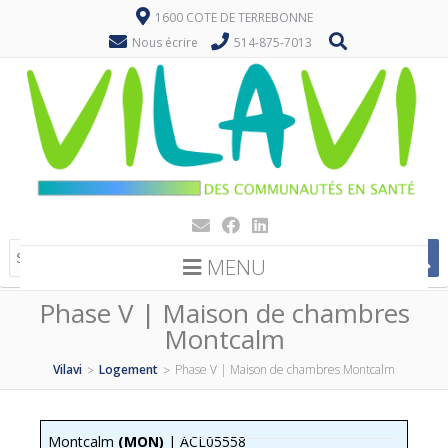
1600 COTE DE TERREBONNE
Nous écrire
514-875-7013
MENU
Phase V | Maison de chambres
Montcalm
Vilavi
Logement
Phase V | Maison de chambres Montcalm
>
>
Montcalm
(MON)
| ACL05558