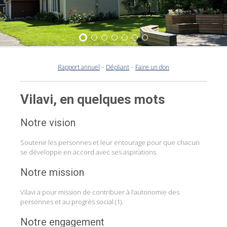
1
2
3
4
5
6
7
Rapport annuel
–
Dépliant
–
Faire un don
Vilavi, en quelques mots
Notre vision
Soutenir les personnes et leur entourage pour que chacun
se développe en accord avec ses aspirations.
Notre mission
Vilavi a pour mission de contribuer à l’autonomie des
personnes et au progrès social (1).
Notre engagement