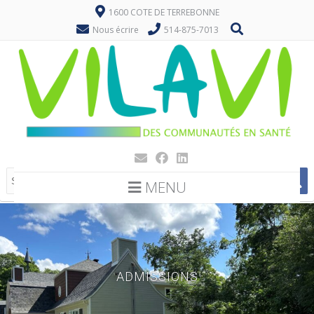
1600 COTE DE TERREBONNE
Nous écrire
514-875-7013
MENU
ADMISSIONS