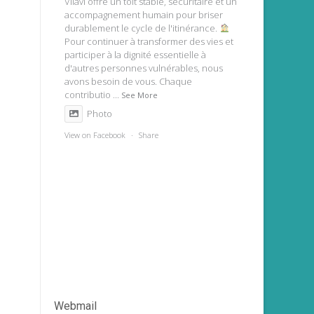
Vilavi offre un toit stable, sécuritaire et un
accompagnement humain pour briser
durablement le cycle de l'itinérance.
Pour continuer à transformer des vies et
participer à la dignité essentielle à
d'autres personnes vulnérables, nous
avons besoin de vous. Chaque
contributio
...
See More
Photo
View on Facebook
·
Share
Webmail