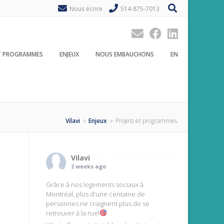
Nous écrire
514-875-7013
ET PROGRAMMES
ENJEUX
NOUS EMBAUCHONS
EN
Vilavi
Enjeux
Projets et programmes
>
>
Vilavi
2 weeks ago
Grâce à nos logements sociaux à
Montréal, plus d'une centaine de
personnes ne craignent plus de se
retrouver à la rue!