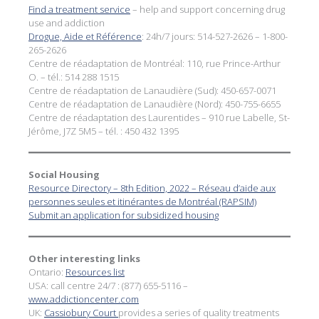
Find a treatment service
– help and support concerning drug
use and addiction
Drogue, Aide et Référence
: 24h/7 jours: 514-527-2626 – 1-800-
265-2626
Centre de réadaptation de Montréal: 110, rue Prince-Arthur
O. – tél.: 514 288 1515
Centre de réadaptation de Lanaudière (Sud): 450-657-0071
Centre de réadaptation de Lanaudière (Nord): 450-755-6655
Centre de réadaptation des Laurentides – 910 rue Labelle, St-
Jérôme, J7Z 5M5 – tél. : 450 432 1395
Social Housing
Resource Directory – 8th Edition, 2022 – Réseau d’aide aux
personnes seules et itinérantes de Montréal (RAPSIM)
Submit an application for subsidized housing
Other interesting links
Ontario:
Resources list
USA: call centre 24/7 : (877) 655-5116 –
www.addictioncenter.com
UK:
Cassiobury Court
provides a series of quality treatments