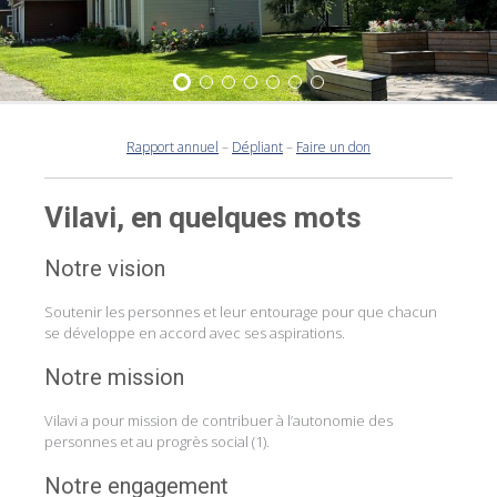
1
2
3
4
5
6
7
Rapport annuel
–
Dépliant
–
Faire un don
Vilavi, en quelques mots
Notre vision
Soutenir les personnes et leur entourage pour que chacun
se développe en accord avec ses aspirations.
Notre mission
Vilavi a pour mission de contribuer à l’autonomie des
personnes et au progrès social (1).
Notre engagement