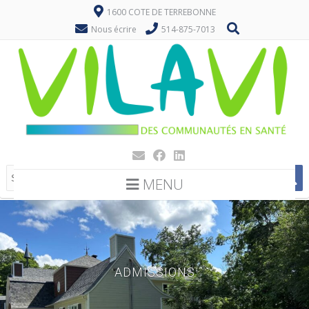
1600 COTE DE TERREBONNE
Nous écrire
514-875-7013
MENU
ADMISSIONS